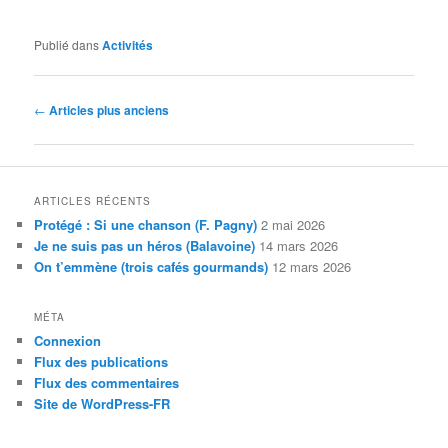
Publié dans
Activités
Navigation
←
Articles plus anciens
des
articles
ARTICLES RÉCENTS
Protégé : Si une chanson (F. Pagny)
2 mai 2026
Je ne suis pas un héros (Balavoine)
14 mars 2026
On t’emmène (trois cafés gourmands)
12 mars 2026
MÉTA
Connexion
Flux des publications
Flux des commentaires
Site de WordPress-FR