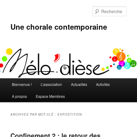
Aller
Aller
au
au
Rech
contenu
contenu
principal
secondaire
Une chorale contemporaine
Menu
Bienvenue !
L’association
Actualités
Activités
principal
A propos
Espace Membres
ARCHIVES PAR MOT-CLÉ :
EXPOSTITION
Confinement 2 : le retour des