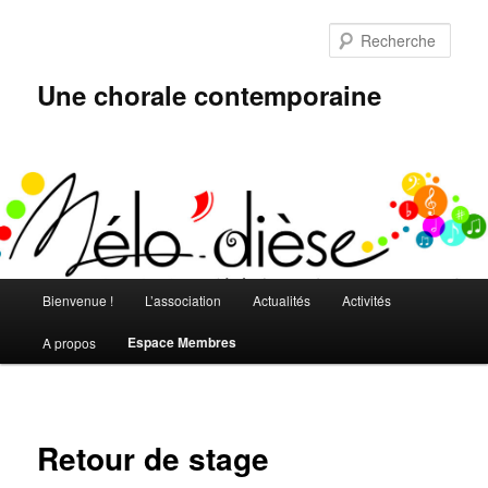
Aller
au
Rech
contenu
principal
Une chorale contemporaine
Menu
Bienvenue !
L’association
Actualités
Activités
principal
Espace Membres
A propos
Retour de stage