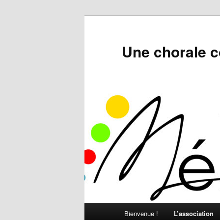
Aller
au
contenu
Une chorale 
principal
Menu
Bienvenue !
L’association