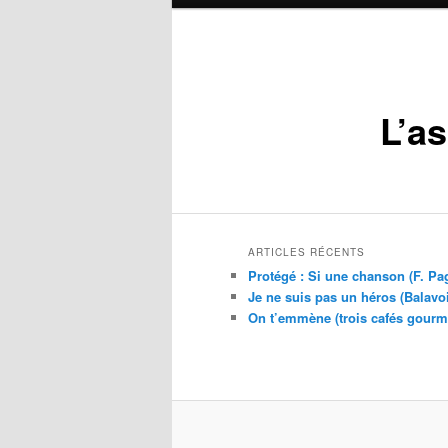
principal
L’a
ARTICLES RÉCENTS
Protégé : Si une chanson (F. Pa
Je ne suis pas un héros (Balavo
On t’emmène (trois cafés gour