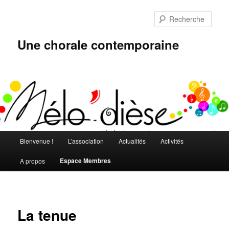
Aller
au
Rech
contenu
principal
Une chorale contemporaine
Menu
Bienvenue !
L’association
Actualités
Activités
principal
Espace Membres
A propos
La tenue