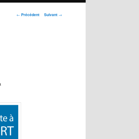
Navigation
←
Précédent
Suivant
→
des
articles
a