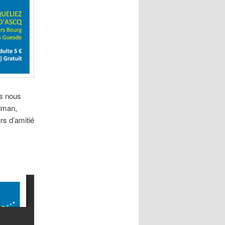
s nous
dman,
rs d’amitié