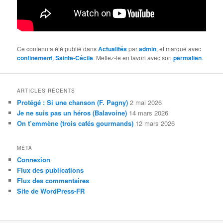
Ce contenu a été publié dans
Actualités
par
admin
, et marqué avec
confinement
,
Sainte-Cécile
. Mettez-le en favori avec son
permalien
.
ARTICLES RÉCENTS
Protégé : Si une chanson (F. Pagny)
2 mai 2026
Je ne suis pas un héros (Balavoine)
14 mars 2026
On t’emmène (trois cafés gourmands)
12 mars 2026
MÉTA
Connexion
Flux des publications
Flux des commentaires
Site de WordPress-FR