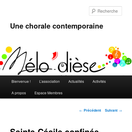
Aller
au
Rech
contenu
principal
Une chorale contemporaine
Menu
Bienvenue !
L’association
Actualités
Activités
principal
A propos
Espace Membres
Navigation
←
Précédent
Suivant
→
des
articles
Sainte-Cécile confinée