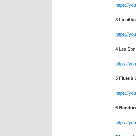
https://y
3
La citha
https://
4
Les Bon
https://y
5 Flute à
https://y
6
Bandura
https://y