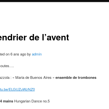
ndrier de l’avent
ted on 6 ans ago by
admin
coutes….
azzola : « Maria de Buenos Aires »
ensemble de trombones
outu.be/ELGUZuWzNZ0
 4 mains
Hungarian Dance no.5