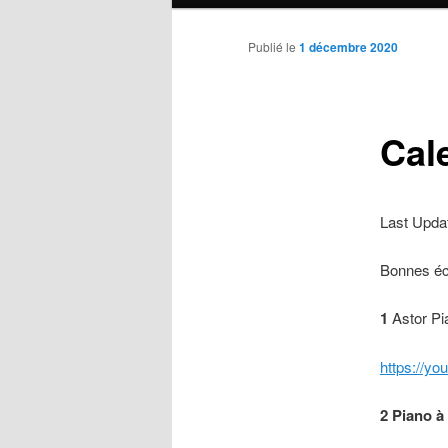
principal
Publié le
1 décembre 2020
Cale
Last Upda
Bonnes é
1
Astor Pi
https://y
2
Piano à