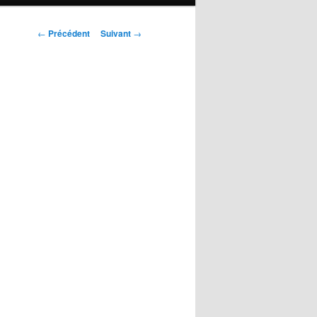
Navigation
←
Précédent
Suivant
→
des
articles