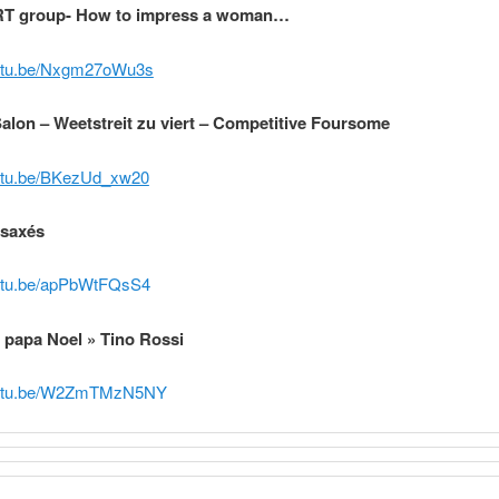
T group- How to impress a woman…
outu.be/Nxgm27oWu3s
Salon – Weetstreit zu viert – Competitive Foursome
outu.be/BKezUd_xw20
ésaxés
outu.be/apPbWtFQsS4
t papa Noel » Tino Rossi
youtu.be/W2ZmTMzN5NY