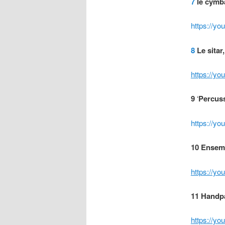
7
le cymb
https://y
8
Le sitar,
https://y
9
‘
Percuss
https://y
10
Ensemb
https://
11 Handp
https://y