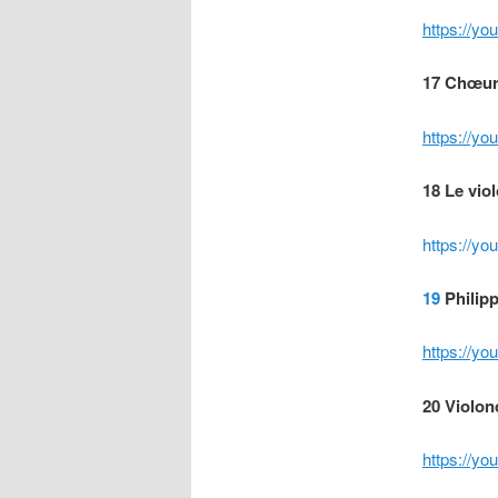
https://y
17 Chœu
https://y
18 Le vio
https://y
19
Philipp
https://y
20 Violon
https://y