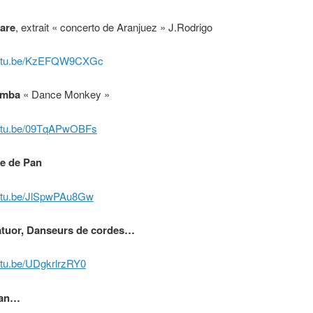
tare
, extrait « concerto de Aranjuez » J.Rodrigo
youtu.be/KzEFQW9CXGc
imba
« Dance Monkey »
outu.be/09TqAPwOBFs
te de Pan
outu.be/JlSpwPAu8Gw
atuor, Danseurs de cordes…
outu.be/UDgkrlrzRY0
ean…