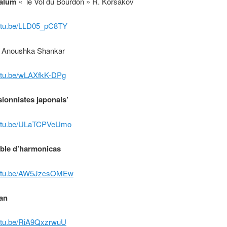
alum
« le Vol du Bourdon » R. Korsakov
outu.be/LLD05_pC8TY
Anoushka Shankar
outu.be/wLAXfkK-DPg
ionnistes japonais’
outu.be/ULaTCPVeUmo
le d’harmonicas
youtu.be/AW5JzcsOMEw
an
outu.be/RiA9QxzrwuU