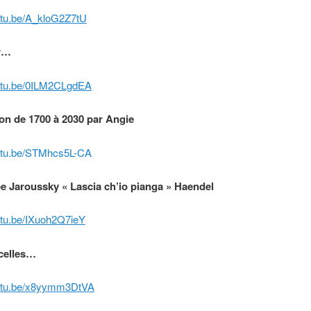
outu.be/A_kloG2Z7tU
r…
outu.be/0ILM2CLgdEA
lon de 1700 à 2030 par Angie
outu.be/STMhcs5L-CA
e Jaroussky « Lascia ch’io pianga » Haendel
outu.be/IXuoh2Q7ieY
celles…
outu.be/x8yymm3DtVA