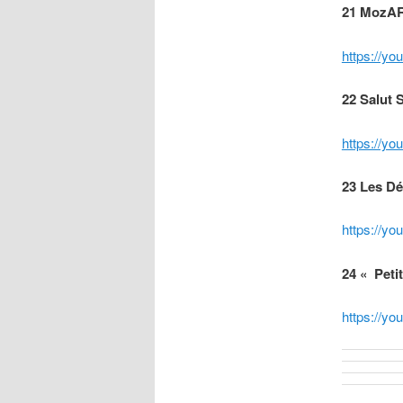
21 MozAR
https://y
22 Salut 
https://y
23 Les D
https://y
24 « Peti
https://