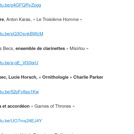
outu.be/p4GFQRyZpgg
re
, Anton Karas, « Le Troisième Homme »
youtu.be/pQ3OsnkBWzM
s Becs,
ensemble de clarinettes
« Misirlou »
outu.be/a-qE_VG0qrU
 bec, Lucie Horsch, « Ornithologie » Charlie Parker
outu.be/52pFx6sp1Kw
 et accordéon
« Games of Thrones »
outu.be/UO7ms24EJ4Y