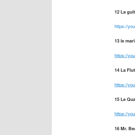
12 La gui
https://
13 le mar
https://y
14 La Flu
https://y
15 Le Qu
https://y
16 Mr. B