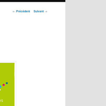
Navigation
←
Précédent
Suivant
→
des
articles