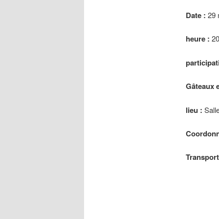
Date :
29 
heure :
20
participat
Gâteaux e
lieu :
Salle
Coordonn
Transpor