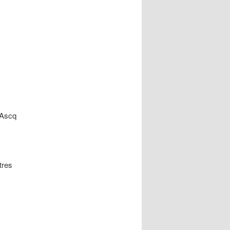
’Ascq
tres