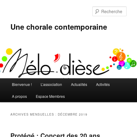
Aller
Aller
au
au
Rech
contenu
contenu
principal
secondaire
Une chorale contemporaine
Menu
Bienvenue !
L’association
Actualités
Activités
principal
A propos
Espace Membres
ARCHIVES MENSUELLES :
DÉCEMBRE 2019
Protégé : Concert des 20 ans