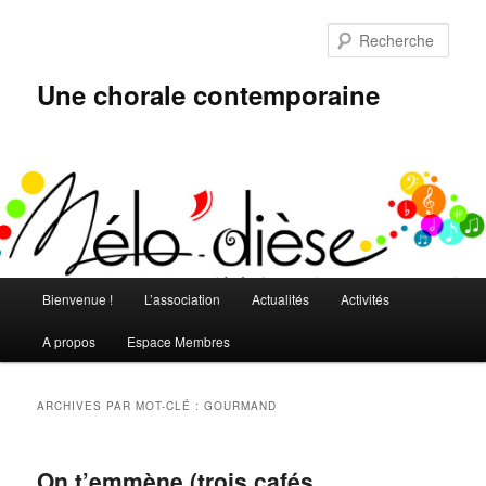
Aller
Aller
au
au
Rech
contenu
contenu
principal
secondaire
Une chorale contemporaine
Menu
Bienvenue !
L’association
Actualités
Activités
principal
A propos
Espace Membres
ARCHIVES PAR MOT-CLÉ :
GOURMAND
On t’emmène (trois cafés