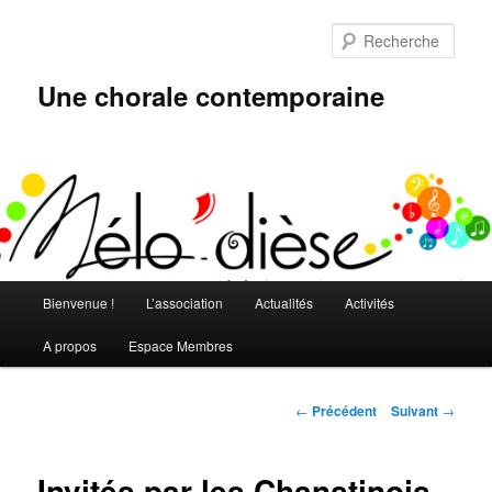
Aller
au
Rech
contenu
principal
Une chorale contemporaine
Menu
Bienvenue !
L’association
Actualités
Activités
principal
A propos
Espace Membres
Navigation
←
Précédent
Suivant
→
des
articles
Invités par les Chanstinois