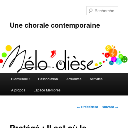
Aller
au
Rech
contenu
principal
Une chorale contemporaine
Menu
Bienvenue !
L’association
Actualités
Activités
principal
A propos
Espace Membres
Navigation
←
Précédent
Suivant
→
des
articles
Protégé : Il est où le