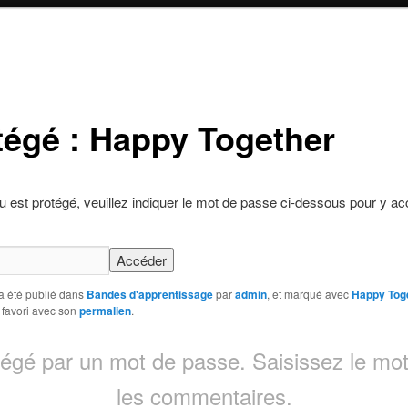
tégé : Happy Together
 est protégé, veuillez indiquer le mot de passe ci-dessous pour y ac
a été publié dans
Bandes d'apprentissage
par
admin
, et marqué avec
Happy Tog
 favori avec son
permalien
.
otégé par un mot de passe. Saisissez le mot
les commentaires.