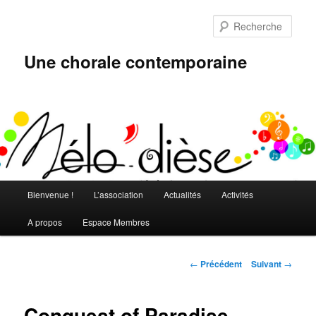
Aller
au
Rech
contenu
principal
Une chorale contemporaine
Menu
Bienvenue !
L’association
Actualités
Activités
principal
A propos
Espace Membres
Navigation
←
Précédent
Suivant
→
des
articles
Conquest of Paradise