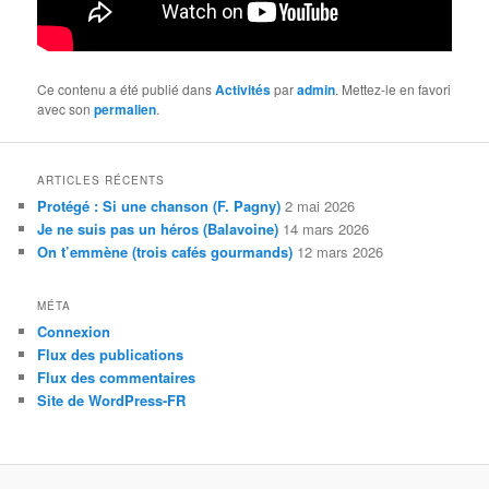
Ce contenu a été publié dans
Activités
par
admin
. Mettez-le en favori
avec son
permalien
.
ARTICLES RÉCENTS
Protégé : Si une chanson (F. Pagny)
2 mai 2026
Je ne suis pas un héros (Balavoine)
14 mars 2026
On t’emmène (trois cafés gourmands)
12 mars 2026
MÉTA
Connexion
Flux des publications
Flux des commentaires
Site de WordPress-FR