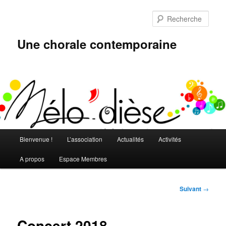
Aller
au
Rech
contenu
principal
Une chorale contemporaine
Menu
Bienvenue !
L’association
Actualités
Activités
principal
A propos
Espace Membres
Navigation
Suivant
→
des
articles
Concert 2018